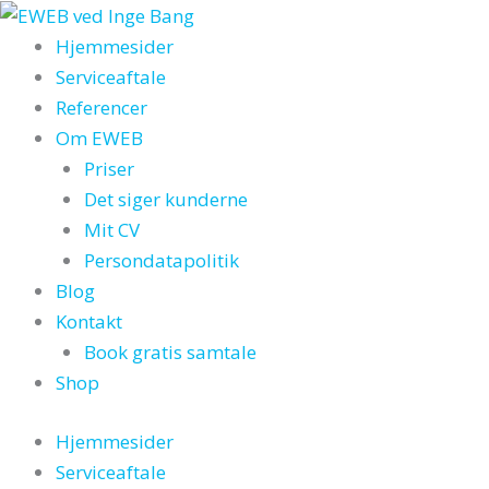
Gå
til
Hjemmesider
indholdet
Serviceaftale
Referencer
Om EWEB
Priser
Det siger kunderne
Mit CV
Persondatapolitik
Blog
Kontakt
Book gratis samtale
Shop
Hjemmesider
Serviceaftale