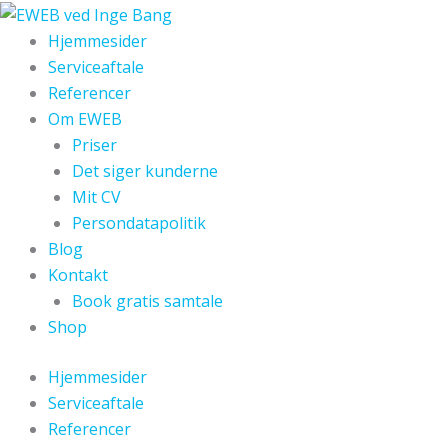
Gå
til
Hjemmesider
indholdet
Serviceaftale
Referencer
Om EWEB
Priser
Det siger kunderne
Mit CV
Persondatapolitik
Blog
Kontakt
Book gratis samtale
Shop
Hjemmesider
Serviceaftale
Referencer