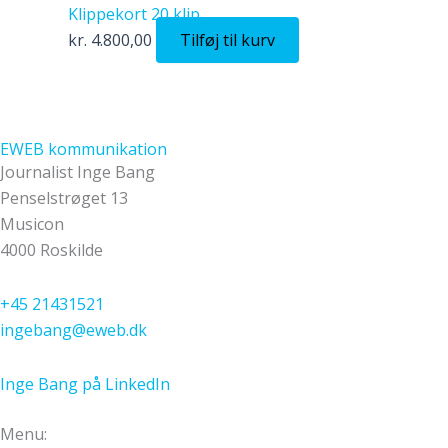
Klippekort 20 klip
kr.
4.800,00
Tilføj til kurv
EWEB kommunikation
Journalist Inge Bang
Penselstrøget 13
Musicon
4000 Roskilde
+45 21431521
ingebang@eweb.dk
Inge Bang på LinkedIn
Menu: