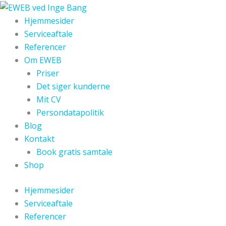
Gå
til
Hjemmesider
indholdet
Serviceaftale
Referencer
Om EWEB
Priser
Det siger kunderne
Mit CV
Persondatapolitik
Blog
Kontakt
Book gratis samtale
Shop
Hjemmesider
Serviceaftale
Referencer