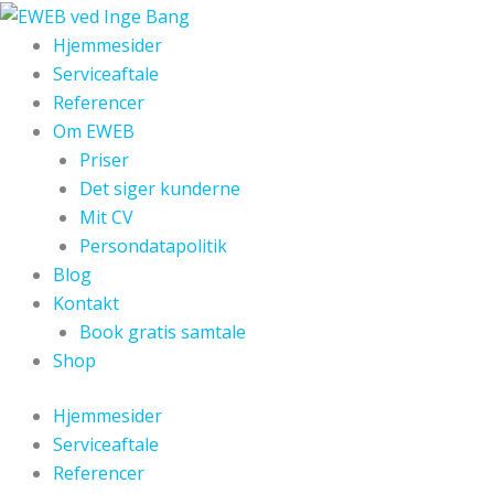
Gå
til
Hjemmesider
indholdet
Serviceaftale
Referencer
Om EWEB
Priser
Det siger kunderne
Mit CV
Persondatapolitik
Blog
Kontakt
Book gratis samtale
Shop
Hjemmesider
Serviceaftale
Referencer