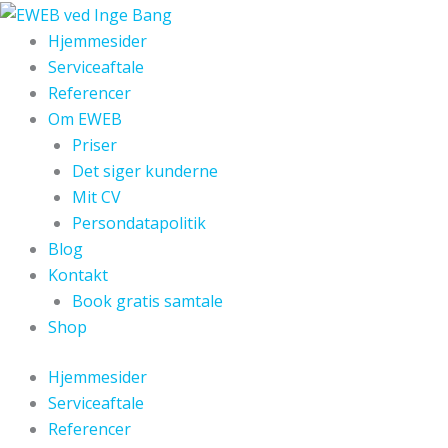
Gå
til
Hjemmesider
indholdet
Serviceaftale
Referencer
Om EWEB
Priser
Det siger kunderne
Mit CV
Persondatapolitik
Blog
Kontakt
Book gratis samtale
Shop
Hjemmesider
Serviceaftale
Referencer