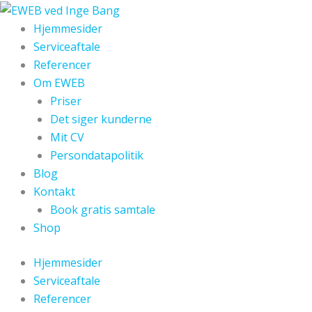
Gå
til
Hjemmesider
indholdet
Serviceaftale
Referencer
Om EWEB
Priser
Det siger kunderne
Mit CV
Persondatapolitik
Blog
Kontakt
Book gratis samtale
Shop
Hjemmesider
Serviceaftale
Referencer