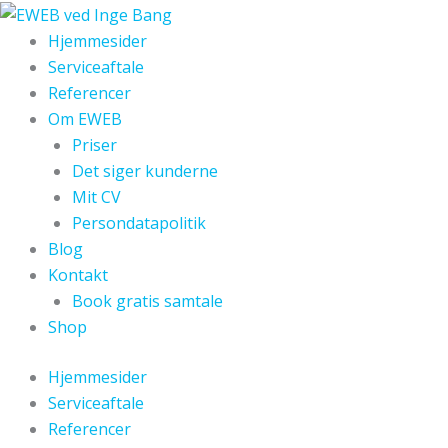
Gå
til
Hjemmesider
indholdet
Serviceaftale
Referencer
Om EWEB
Priser
Det siger kunderne
Mit CV
Persondatapolitik
Blog
Kontakt
Book gratis samtale
Shop
Hjemmesider
Serviceaftale
Referencer