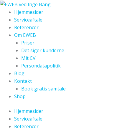
Gå
til
Hjemmesider
indholdet
Serviceaftale
Referencer
Om EWEB
Priser
Det siger kunderne
Mit CV
Persondatapolitik
Blog
Kontakt
Book gratis samtale
Shop
Hjemmesider
Serviceaftale
Referencer