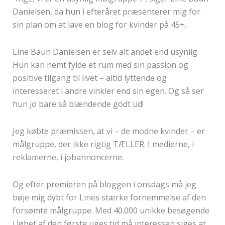
Danielsen, da hun i efteråret præsenterer mig for
sin plan om at lave en blog for kvinder på 45+.
Line Baun Danielsen er selv alt andet end usynlig.
Hun kan nemt fylde et rum med sin passion og
positive tilgang til livet – altid lyttende og
interesseret i andre vinkler end sin egen. Og så ser
hun jo bare så blændende godt ud!
Jeg købte præmissen, at vi – de modne kvinder – er
målgruppe, der ikke rigtig TÆLLER. I medierne, i
reklamerne, i jobannoncerne.
Og efter premieren på bloggen i onsdags må jeg
bøje mig dybt for Lines stærke fornemmelse af den
forsømte målgruppe. Med 40.000 unikke besøgende
i løbet af den første uges tid må interessen siges at