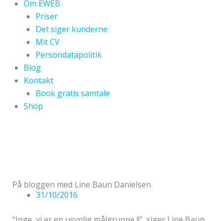
Om EWEB
Priser
Det siger kunderne
Mit CV
Persondatapolitik
Blog
Kontakt
Book gratis samtale
Shop
På bloggen med Line Baun Danielsen
31/10/2016
“Inge, vi er en usynlig målgruppe !!”, siger Line Baun