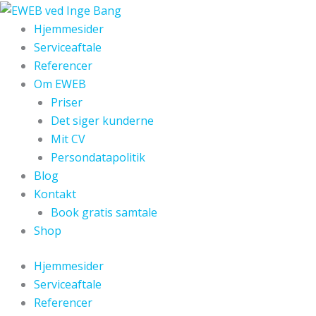
Gå
til
Hjemmesider
indholdet
Serviceaftale
Referencer
Om EWEB
Priser
Det siger kunderne
Mit CV
Persondatapolitik
Blog
Kontakt
Book gratis samtale
Shop
Hjemmesider
Serviceaftale
Referencer