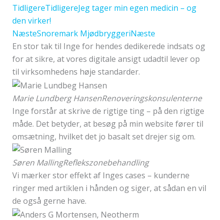
Tidligere
Tidligere
Jeg tager min egen medicin – og
den virker!
Næste
Snoremark Mjødbryggeri
Næste
En stor tak til Inge for hendes dedikerede indsats og
for at sikre, at vores digitale ansigt udadtil lever op
til virksomhedens høje standarder.
Marie Lundberg Hansen
Renoveringskonsulenterne
Inge forstår at skrive de rigtige ting – på den rigtige
måde. Det betyder, at besøg på min website fører til
omsætning, hvilket det jo basalt set drejer sig om.
Søren Malling
Reflekszonebehandling
Vi mærker stor effekt af Inges cases – kunderne
ringer med artiklen i hånden og siger, at sådan en vil
de også gerne have.