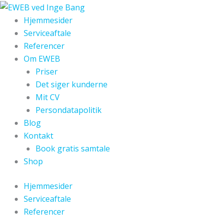
Gå
til
Hjemmesider
indholdet
Serviceaftale
Referencer
Om EWEB
Priser
Det siger kunderne
Mit CV
Persondatapolitik
Blog
Kontakt
Book gratis samtale
Shop
Hjemmesider
Serviceaftale
Referencer